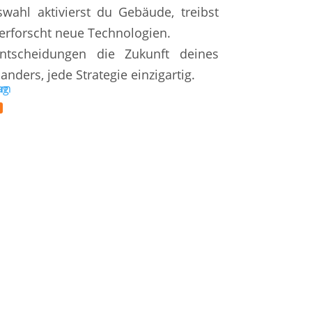
swahl aktivierst du Gebäude, treibst
erforscht neue Technologien.
tscheidungen die Zukunft deines
 anders, jede Strategie einzigartig.
com
ag