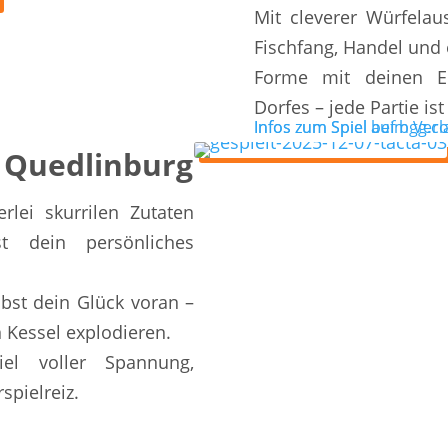
Mit cleverer Würfelau
Fischfang, Handel und 
Forme mit deinen En
Dorfes – jede Partie ist
Infos zum Spiel auf bgg.
Infos zum Spiel beim Verl
 Quedlinburg
rlei skurrilen Zutaten
 dein persönliches
ibst dein Glück voran –
n Kessel explodieren.
iel voller Spannung,
pielreiz.