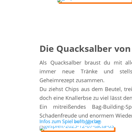
Die Quacksalber von
Als Quacksalber braust du mit alle
immer neue Tränke und stellst
Geheimrezept zusammen.
Du ziehst Chips aus dem Beutel, tre
doch eine Knallerbse zu viel lässt de
Ein mitreißendes Bag-Building-Sp
Schadenfreude und enormem Wieders
Infos zum Spiel auf bgg.com
Infos zum Spiel beim Verlag